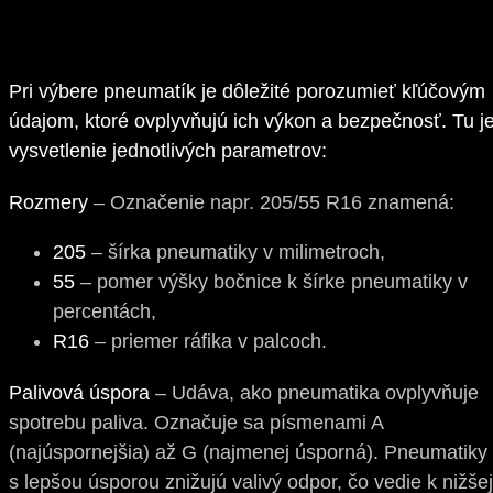
Pri výbere pneumatík je dôležité porozumieť kľúčovým
údajom, ktoré ovplyvňujú ich výkon a bezpečnosť. Tu j
vysvetlenie jednotlivých parametrov:
Rozmery
– Označenie napr. 205/55 R16 znamená:
205
– šírka pneumatiky v milimetroch,
55
– pomer výšky bočnice k šírke pneumatiky v
percentách,
R16
– priemer ráfika v palcoch.
Palivová úspora
– Udáva, ako pneumatika ovplyvňuje
spotrebu paliva. Označuje sa písmenami A
(najúspornejšia) až G (najmenej úsporná). Pneumatiky
s lepšou úsporou znižujú valivý odpor, čo vedie k nižšej