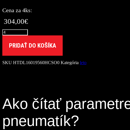
Cena za 4ks:
304,00
€
množstvo
Taurus
195/60
PRIDAŤ DO KOŠÍKA
R16C
CARGO
SPEED
SKU
HTDL16019560HCSO0
Kategória
leto
EVO
[99/97]
H
Ako čítať parametr
pneumatík?