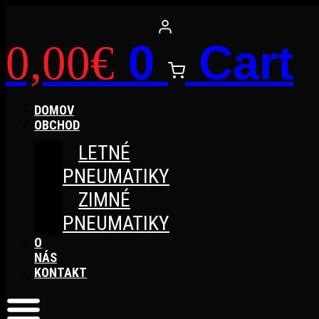
Preskočiť
na
obsah
0
Cart
0,00
€
DOMOV
OBCHOD
LETNÉ
PNEUMATIKY
ZIMNÉ
PNEUMATIKY
O
NÁS
KONTAKT