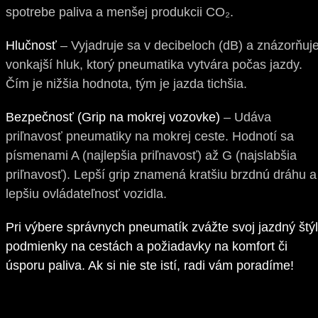
spotrebe paliva a menšej produkcii CO₂.
Hlučnosť
– Vyjadruje sa v decibeloch (dB) a znázorňuj
vonkajší hluk, ktorý pneumatika vytvára počas jazdy.
Čím je nižšia hodnota, tým je jazda tichšia.
Bezpečnosť (Grip na mokrej vozovke)
– Udáva
priľnavosť pneumatiky na mokrej ceste. Hodnotí sa
písmenami A (najlepšia priľnavosť) až G (najslabšia
priľnavosť). Lepší grip znamená kratšiu brzdnú dráhu a
lepšiu ovládateľnosť vozidla.
Pri výbere správnych pneumatík zvážte svoj jazdný štýl
podmienky na cestách a požiadavky na komfort či
úsporu paliva. Ak si nie ste istí, radi vám poradíme!