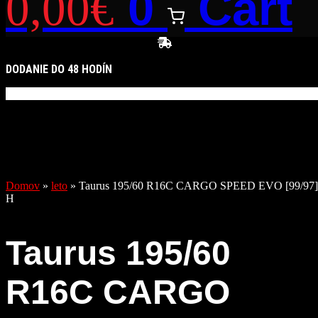
0
Cart
0,00
€
DODANIE DO 48 HODÍN
Domov
»
leto
»
Taurus 195/60 R16C CARGO SPEED EVO [99/97]
H
Taurus 195/60
R16C CARGO