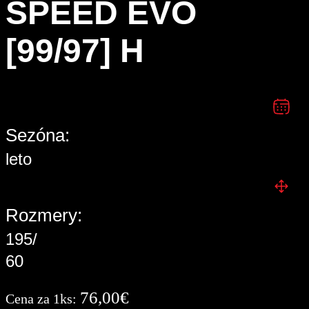
SPEED EVO
[99/97] H
Sezóna:
leto
Rozmery:
195/
60
76,00
€
Cena za 1ks: