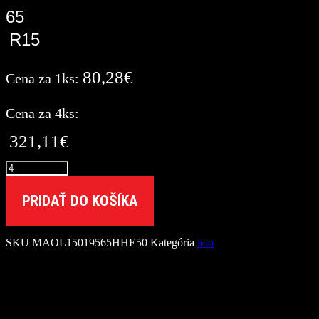
65
R15
80,28
€
Cena za 1ks:
Cena za 4ks:
321,11
€
množstvo
Matador
195/65
PRIDAŤ DO KOŠÍKA
R15
HECTORRA
5
SKU
MAOL15019565HHE50
Kategória
leto
[95]
H
XL