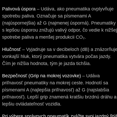
Palivová úspora
– Udáva, ako pneumatika ovplyvňuje
spotrebu paliva. Označuje sa písmenami A
(najúspornejšia) až G (najmenej úsporná). Pneumatiky
s lepšou úsporou znižujú valivý odpor, čo vedie k nižšej
spotrebe paliva a menšej produkcii CO₂.
Hlučnosť
– Vyjadruje sa v decibeloch (dB) a znázorňuj
vonkajší hluk, ktorý pneumatika vytvára počas jazdy.
Čím je nižšia hodnota, tým je jazda tichšia.
Bezpečnosť (Grip na mokrej vozovke)
– Udáva
priľnavosť pneumatiky na mokrej ceste. Hodnotí sa
písmenami A (najlepšia priľnavosť) až G (najslabšia
priľnavosť). Lepší grip znamená kratšiu brzdnú dráhu a
lepšiu ovládateľnosť vozidla.
Pri výbere správnych pneumatík zvážte svoj jazdný štýl