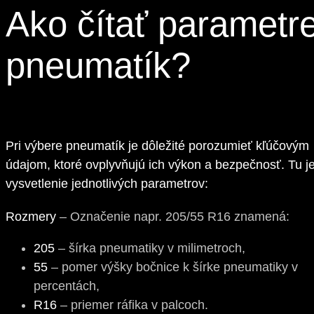
Ako čítať parametr
pneumatík?
Pri výbere pneumatík je dôležité porozumieť kľúčovým
údajom, ktoré ovplyvňujú ich výkon a bezpečnosť. Tu j
vysvetlenie jednotlivých parametrov:
Rozmery
– Označenie napr. 205/55 R16 znamená:
205
– šírka pneumatiky v milimetroch,
55
– pomer výšky bočnice k šírke pneumatiky v
percentách,
R16
– priemer ráfika v palcoch.