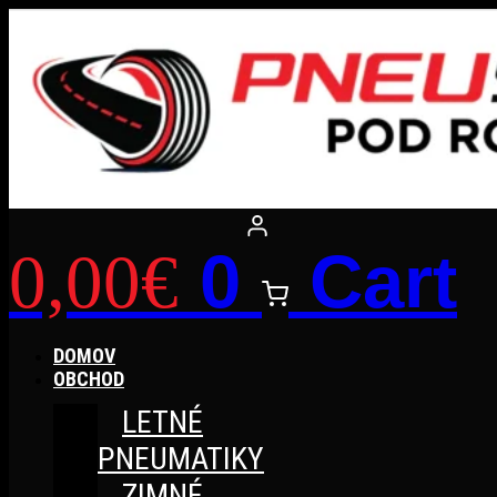
Preskočiť
na
obsah
0
Cart
0,00
€
DOMOV
OBCHOD
LETNÉ
PNEUMATIKY
ZIMNÉ