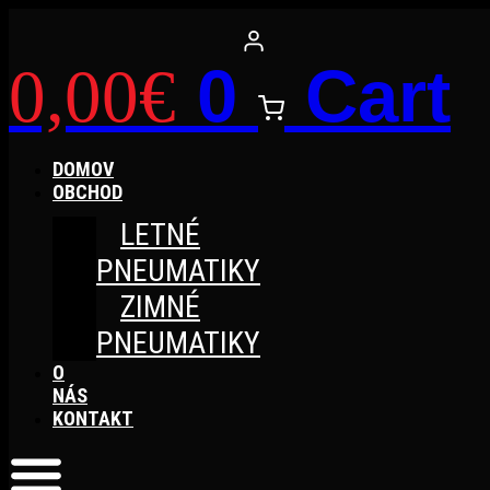
Preskočiť
na
obsah
0
Cart
0,00
€
DOMOV
OBCHOD
LETNÉ
PNEUMATIKY
ZIMNÉ
PNEUMATIKY
O
NÁS
KONTAKT