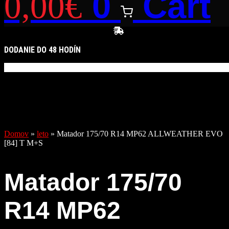
0
Cart
0,00
€
DODANIE DO 48 HODÍN
Domov
»
leto
»
Matador 175/70 R14 MP62 ALLWEATHER EVO
[84] T M+S
Matador 175/70
R14 MP62