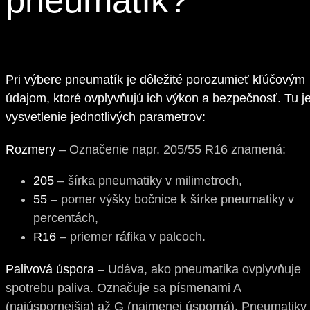
pneumatík?
Pri výbere pneumatík je dôležité porozumieť kľúčovým
údajom, ktoré ovplyvňujú ich výkon a bezpečnosť. Tu j
vysvetlenie jednotlivých parametrov:
Rozmery
– Označenie napr. 205/55 R16 znamená:
205
– šírka pneumatiky v milimetroch,
55
– pomer výšky bočnice k šírke pneumatiky v
percentách,
R16
– priemer ráfika v palcoch.
Palivová úspora
– Udáva, ako pneumatika ovplyvňuje
spotrebu paliva. Označuje sa písmenami A
(najúspornejšia) až G (najmenej úsporná). Pneumatiky