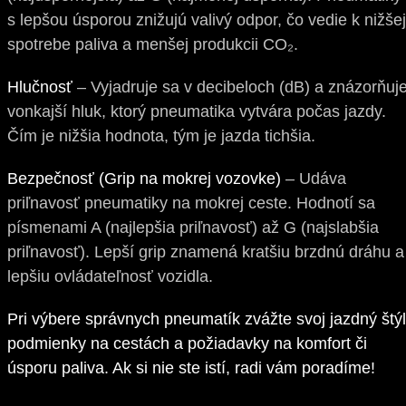
s lepšou úsporou znižujú valivý odpor, čo vedie k nižšej
spotrebe paliva a menšej produkcii CO₂.
Hlučnosť
– Vyjadruje sa v decibeloch (dB) a znázorňuj
vonkajší hluk, ktorý pneumatika vytvára počas jazdy.
Čím je nižšia hodnota, tým je jazda tichšia.
Bezpečnosť (Grip na mokrej vozovke)
– Udáva
priľnavosť pneumatiky na mokrej ceste. Hodnotí sa
písmenami A (najlepšia priľnavosť) až G (najslabšia
priľnavosť). Lepší grip znamená kratšiu brzdnú dráhu a
lepšiu ovládateľnosť vozidla.
Pri výbere správnych pneumatík zvážte svoj jazdný štýl
podmienky na cestách a požiadavky na komfort či
úsporu paliva. Ak si nie ste istí, radi vám poradíme!