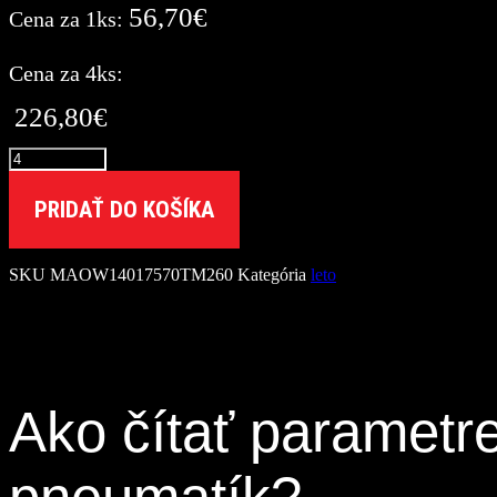
56,70
€
Cena za 1ks:
Cena za 4ks:
226,80
€
množstvo
Matador
175/70
PRIDAŤ DO KOŠÍKA
R14
MP62
ALLWEATHER
SKU
MAOW14017570TM260
Kategória
leto
EVO
[84]
T
M+S
Ako čítať parametr