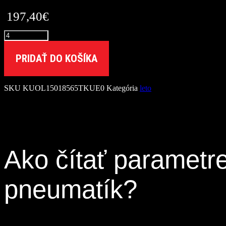
197,40
€
množstvo
Kumho
185/65
PRIDAŤ DO KOŠÍKA
R15
ECOWING
ES31
SKU
KUOL15018565TKUE0
Kategória
leto
[88]
T
Ako čítať parametr
pneumatík?