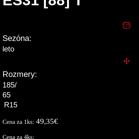
ES31 [88] T
Sezóna:
leto
Rozmery:
185/
65
R15
49,35
€
Cena za 1ks:
Cena za 4ks: