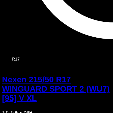
R17
Nexen 215/50 R17
WINGUARD SPORT 2 (WU7)
[95] V XL
105,00
€
s DPH