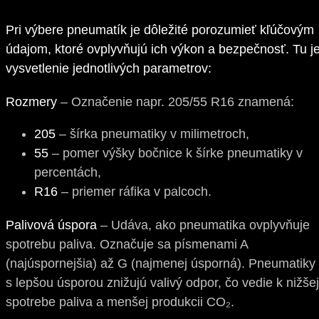
Pri výbere pneumatík je dôležité porozumieť kľúčovým
údajom, ktoré ovplyvňujú ich výkon a bezpečnosť. Tu j
vysvetlenie jednotlivých parametrov:
Rozmery
– Označenie napr. 205/55 R16 znamená:
205
– šírka pneumatiky v milimetroch,
55
– pomer výšky bočnice k šírke pneumatiky v
percentách,
R16
– priemer ráfika v palcoch.
Palivová úspora
– Udáva, ako pneumatika ovplyvňuje
spotrebu paliva. Označuje sa písmenami A
(najúspornejšia) až G (najmenej úsporná). Pneumatiky
s lepšou úsporou znižujú valivý odpor, čo vedie k nižšej
spotrebe paliva a menšej produkcii CO₂.