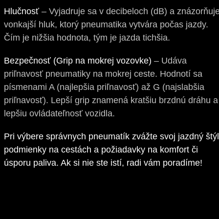
Hlučnosť
– Vyjadruje sa v decibeloch (dB) a znázorňuj
vonkajší hluk, ktorý pneumatika vytvára počas jazdy.
Čím je nižšia hodnota, tým je jazda tichšia.
Bezpečnosť (Grip na mokrej vozovke)
– Udáva
priľnavosť pneumatiky na mokrej ceste. Hodnotí sa
písmenami A (najlepšia priľnavosť) až G (najslabšia
priľnavosť). Lepší grip znamená kratšiu brzdnú dráhu a
lepšiu ovládateľnosť vozidla.
Pri výbere správnych pneumatík zvážte svoj jazdný štýl
podmienky na cestách a požiadavky na komfort či
úsporu paliva. Ak si nie ste istí, radi vám poradíme!