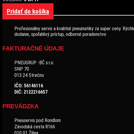
Pridať do košíka
Profesionálny servis a kvalitné pneumatiky za super ceny. Rýchl
dodanie, spoľahlivý prístup, odborné poradenstvo
FAKTURAČNÉ ÚDAJE
PNEUGRUP -BČ s.r.o.
SNP 70
013 24 Strečno
IČO: 56146116
DIČ: 2122216657
PREVÁDZKA
Pneuservis pod Rondlom
Závodská cesta 8166
010 01 Žilina