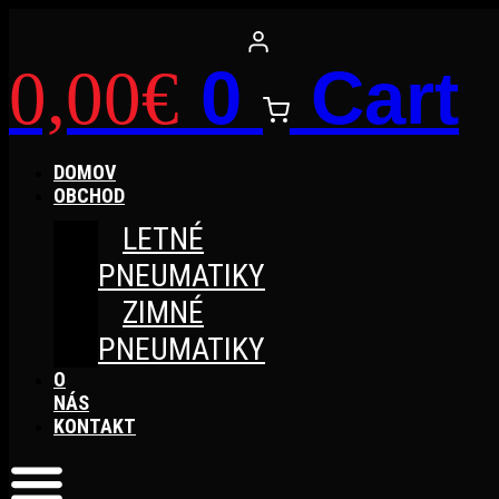
Preskočiť
na
obsah
0
Cart
0,00
€
DOMOV
OBCHOD
LETNÉ
PNEUMATIKY
ZIMNÉ
PNEUMATIKY
O
NÁS
KONTAKT