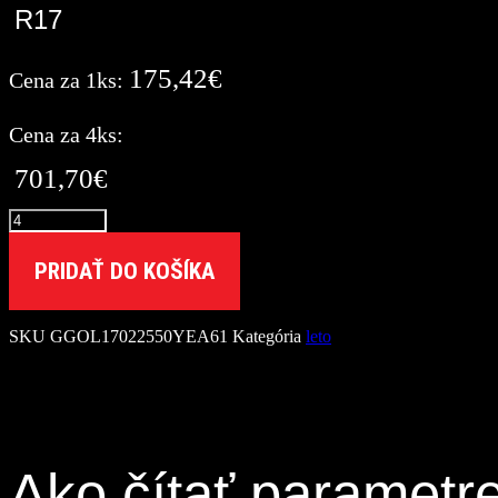
R17
175,42
€
Cena za 1ks:
Cena za 4ks:
701,70
€
množstvo
Goodyear
225/50
PRIDAŤ DO KOŠÍKA
R17
EAGLE
F1
SKU
GGOL17022550YEA61
Kategória
leto
ASYMMETRIC
6
[98]
Y
XL
FP
Ako čítať parametr