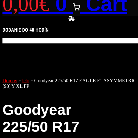
0
Cart
0,00
€
DODANIE DO 48 HODÍN
Domov
»
leto
»
Goodyear 225/50 R17 EAGLE F1 ASYMMETRIC 
[98] Y XL FP
Goodyear
225/50 R17