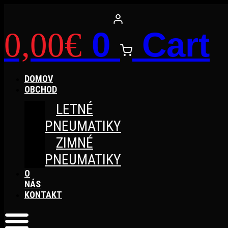
Preskočiť
na
obsah
0
Cart
0,00
€
DOMOV
OBCHOD
LETNÉ
PNEUMATIKY
ZIMNÉ
PNEUMATIKY
O
NÁS
KONTAKT