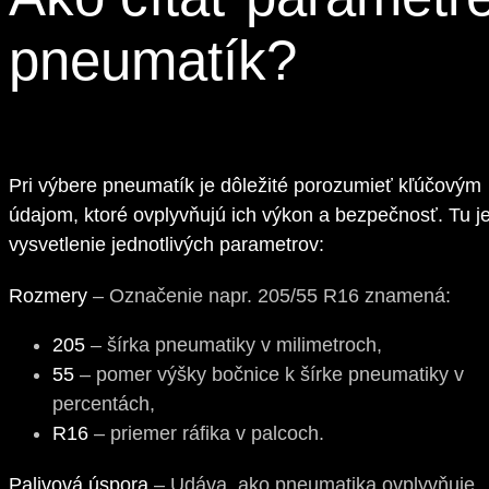
pneumatík?
Pri výbere pneumatík je dôležité porozumieť kľúčovým
údajom, ktoré ovplyvňujú ich výkon a bezpečnosť. Tu j
vysvetlenie jednotlivých parametrov:
Rozmery
– Označenie napr. 205/55 R16 znamená:
205
– šírka pneumatiky v milimetroch,
55
– pomer výšky bočnice k šírke pneumatiky v
percentách,
R16
– priemer ráfika v palcoch.
Palivová úspora
– Udáva, ako pneumatika ovplyvňuje