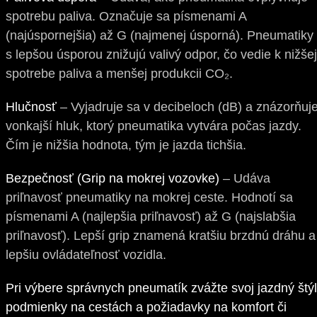
spotrebu paliva. Označuje sa písmenami A
(najúspornejšia) až G (najmenej úsporná). Pneumatiky
s lepšou úsporou znižujú valivý odpor, čo vedie k nižšej
spotrebe paliva a menšej produkcii CO₂.
Hlučnosť
– Vyjadruje sa v decibeloch (dB) a znázorňuj
vonkajší hluk, ktorý pneumatika vytvára počas jazdy.
Čím je nižšia hodnota, tým je jazda tichšia.
Bezpečnosť (Grip na mokrej vozovke)
– Udáva
priľnavosť pneumatiky na mokrej ceste. Hodnotí sa
písmenami A (najlepšia priľnavosť) až G (najslabšia
priľnavosť). Lepší grip znamená kratšiu brzdnú dráhu a
lepšiu ovládateľnosť vozidla.
Pri výbere správnych pneumatík zvážte svoj jazdný štýl
podmienky na cestách a požiadavky na komfort či