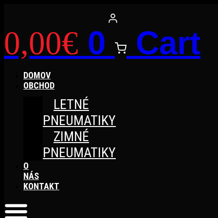
Preskočiť
na
obsah
0
Cart
0,00
€
DOMOV
OBCHOD
LETNÉ
PNEUMATIKY
ZIMNÉ
PNEUMATIKY
O
NÁS
KONTAKT