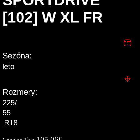
SPORTDRIVE
[102] W XL FR
Sezóna:
leto
Rozmery:
225/
55
R18
105,06
€
Cena za 1ks: