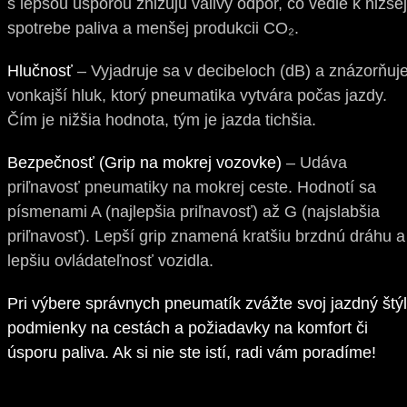
s lepšou úsporou znižujú valivý odpor, čo vedie k nižšej
spotrebe paliva a menšej produkcii CO₂.
Hlučnosť
– Vyjadruje sa v decibeloch (dB) a znázorňuj
vonkajší hluk, ktorý pneumatika vytvára počas jazdy.
Čím je nižšia hodnota, tým je jazda tichšia.
Bezpečnosť (Grip na mokrej vozovke)
– Udáva
priľnavosť pneumatiky na mokrej ceste. Hodnotí sa
písmenami A (najlepšia priľnavosť) až G (najslabšia
priľnavosť). Lepší grip znamená kratšiu brzdnú dráhu a
lepšiu ovládateľnosť vozidla.
Pri výbere správnych pneumatík zvážte svoj jazdný štýl
podmienky na cestách a požiadavky na komfort či
úsporu paliva. Ak si nie ste istí, radi vám poradíme!