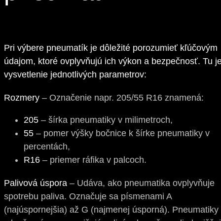
Pri výbere pneumatík je dôležité porozumieť kľúčovým
údajom, ktoré ovplyvňujú ich výkon a bezpečnosť. Tu j
vysvetlenie jednotlivých parametrov:
Rozmery
– Označenie napr. 205/55 R16 znamená:
205
– šírka pneumatiky v milimetroch,
55
– pomer výšky bočnice k šírke pneumatiky v
percentách,
R16
– priemer ráfika v palcoch.
Palivová úspora
– Udáva, ako pneumatika ovplyvňuje
spotrebu paliva. Označuje sa písmenami A
(najúspornejšia) až G (najmenej úsporná). Pneumatiky