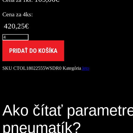
Cena za 4ks:
420,25
€
množstvo
CEAT
225/55
PRIDAŤ DO KOŠÍKA
R18
SPORTDRIVE
[102]
SKU
CTOL18022555WSDR0
Kategória
leto
W
XL
FR
Ako čítať parametr
pneumatík?